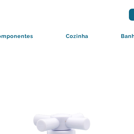
omponentes
Cozinha
Banh