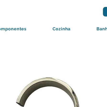
omponentes
Cozinha
Banh