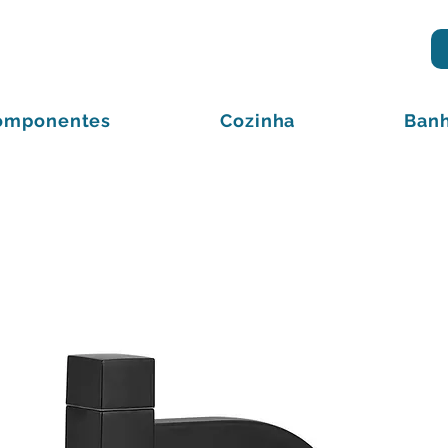
omponentes
Cozinha
Banh