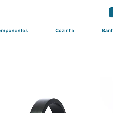
omponentes
Cozinha
Banh