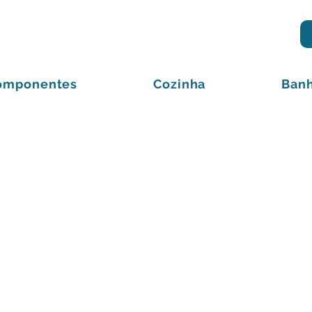
omponentes
Cozinha
Banh