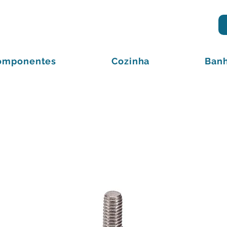
omponentes
Cozinha
Banh