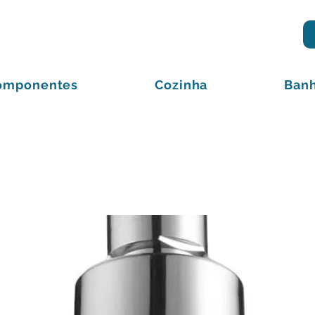
omponentes
Cozinha
Banh