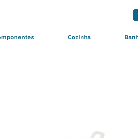
omponentes
Cozinha
Banh